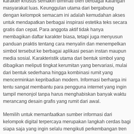
karakter khusus semakin diminati oleh berbagai kalangan
masyarakat luas. Keunggulan utama dari bergabung
dengan kelompok semacam ini adalah kemudahan akses
untuk mendapatkan berbagai inspirasi estetika teks secara
gratis dan cepat. Para anggota aktif tidak hanya
membagikan daftar karakter biasa, tetapi juga menyusun
panduan praktis tentang cara menyalin dan menempelkan
simbol tersebut ke berbagai aplikasi pesan instan maupun
media sosial. Karakteristik utama dari bentuk simbol yang
dibagikan meliputi tingkat kerumitan yang bervariasi, mulai
dari bentuk sederhana hingga kombinasi rumit yang
mencerminkan kepribadian modern. Informasi berharga ini
tentu sangat membantu para pengguna internet yang ingin
tampil menonjol tanpa harus menghabiskan banyak waktu
merancang desain grafis yang rumit dari awal.
Memilih untuk memanfaatkan sumber informasi dari
kelompok digital terpercaya merupakan langkah cerdas bagi
siapa saja yang ingin selalu mengikuti perkembangan tren