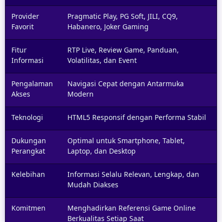
Dapatkan
Provider
layanan
Pragmatic Play, PG Soft, JILI, CQ9,
Favorit
prioritas,
Habanero, Joker Gaming
bonus
mingguan,
Fitur
RTP Live, Review Game, Panduan,
prediksi
Informasi
Volatilitas, dan Event
eksklusif,
dan
Pengalaman
Navigasi Cepat dengan Antarmuka
support
Akses
Modern
khusus
dari tim
Teknologi
HTML5 Responsif dengan Performa Stabil
MPOQQ.
Dukungan
Optimal untuk Smartphone, Tablet,
Perangkat
Laptop, dan Desktop
Kelebihan
Informasi Selalu Relevan, Lengkap, dan
Mudah Diakses
Komitmen
Menghadirkan Referensi Game Online
Berkualitas Setiap Saat