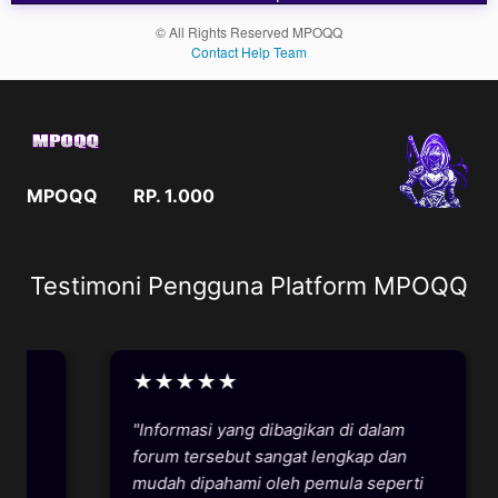
© All Rights Reserved MPOQQ
Contact Help Team
MPOQQ
RP. 1.000
Testimoni Pengguna Platform MPOQQ
★★★★★
"Informasi yang dibagikan di dalam
forum tersebut sangat lengkap dan
mudah dipahami oleh pemula seperti